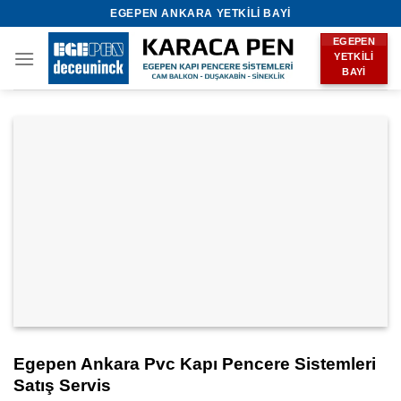
Skip
EGEPEN ANKARA YETKILI BAYI
to
EGEPEN
content
YETKILI
BAYI
Egepen Ankara Pvc Kapı Pencere Sistemleri
Satış Servis