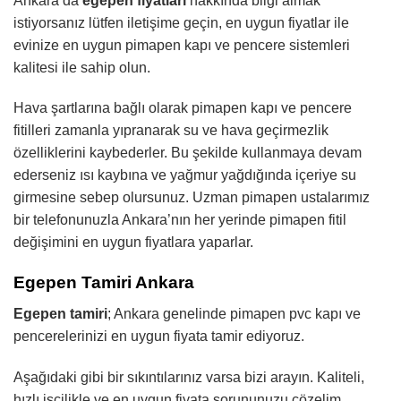
Ankara’da
egepen fiyatları
hakkında bilgi almak
istiyorsanız lütfen iletişime geçin, en uygun fiyatlar ile
evinize en uygun pimapen kapı ve pencere sistemleri
kalitesi ile sahip olun.
Hava şartlarına bağlı olarak pimapen kapı ve pencere
fitilleri zamanla yıpranarak su ve hava geçirmezlik
özelliklerini kaybederler. Bu şekilde kullanmaya devam
ederseniz ısı kaybına ve yağmur yağdığında içeriye su
girmesine sebep olursunuz. Uzman pimapen ustalarımız
bir telefonunuzla Ankara’nın her yerinde pimapen fitil
değişimini en uygun fiyatlara yaparlar.
Egepen Tamiri Ankara
Egepen tamiri
; Ankara genelinde pimapen pvc kapı ve
pencerelerinizi en uygun fiyata tamir ediyoruz.
Aşağıdaki gibi bir sıkıntılarınız varsa bizi arayın. Kaliteli,
hızlı işçilikle ve en uygun fiyata sorununuzu çözelim.