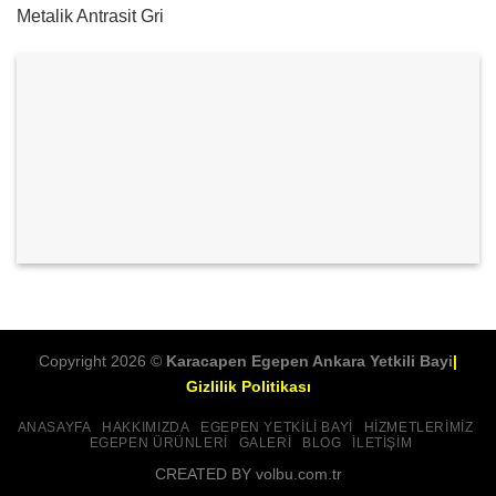
Metalik Antrasit Gri
Copyright 2026 ©
Karacapen Egepen Ankara Yetkili Bayi
|
Gizlilik Politikası
ANASAYFA
HAKKIMIZDA
EGEPEN YETKILI BAYI
HIZMETLERIMIZ
EGEPEN ÜRÜNLERI
GALERI
BLOG
İLETIŞIM
CREATED BY volbu.com.tr