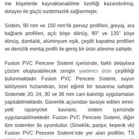
me köşelerde kaynaklanabilme özelliği kazandırıl­mış,
dolayısı ile güçlü sızdırmazlık sağlanmıştır.
Sistem, 90 mm ve 150 mm’lik pervaz profilleri, greyaj, ara
bağlantı profilleri, açılı köşe dönüş, 90° ve 135° köşe
dönüş, damlalık, alüminyum eşik, çeşitli kapatma profilleri
ve denizlik montaj profili ile geniş bir ürün ailesine sahiptir.
Fusion PVC Pencere Sistemi içerisinde, farklı detaylara
çözüm oluşturabile­cek zengin
yardımcı ürün
çeşitliliği
bulunmaktadır. Fusion PVC Pencere Sis­temi, suyun
tahliyesini hızlandıran, özel eğimli bir tasarıma sa­hiptir.
Sistemde 20, 24, 30 ve 36 mm cam kalınlığı uygulama­ları
yapılabilmektedir. Güvenlik açısından tavsiye edilen emni­
yetli ispanyolet kavramı, sistem içerisinde
uygulanabilmekte­dir. Fusion PVC Pencere Sistemi, diğer
tüm sistemler ile uyumludur. (Sinek­lik, panjur, kepenk vb)
Fusion PVC Pencere Sistemi’nde yer alan profiller, TS